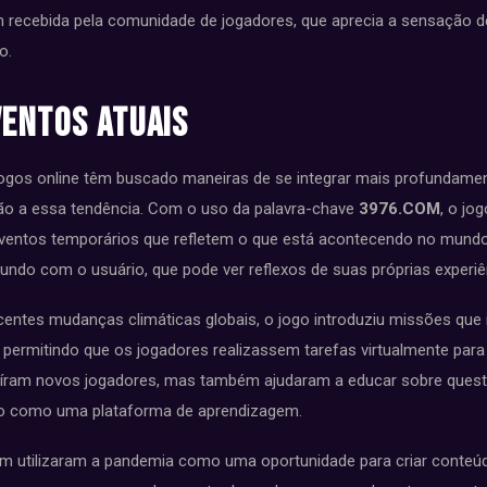
em recebida pela comunidade de jogadores, que aprecia a sensação 
o.
ventos Atuais
jogos online têm buscado maneiras de se integrar mais profundame
o a essa tendência. Com o uso da palavra-chave
3976.COM
, o jo
ventos temporários que refletem o que está acontecendo no mundo
ndo com o usuário, que pode ver reflexos de suas próprias experiê
centes mudanças climáticas globais, o jogo introduziu missões que
 permitindo que os jogadores realizassem tarefas virtualmente para
íram novos jogadores, mas também ajudaram a educar sobre quest
go como uma plataforma de aprendizagem.
 utilizaram a pandemia como uma oportunidade para criar conteúd