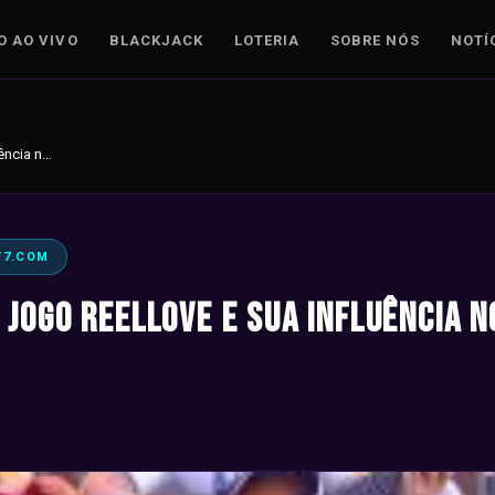
O AO VIVO
BLACKJACK
LOTERIA
SOBRE NÓS
NOTÍ
Explorando o Jogo ReelLove e Sua Influência no Cenário Atual
T7.COM
Jogo ReelLove e Sua Influência n