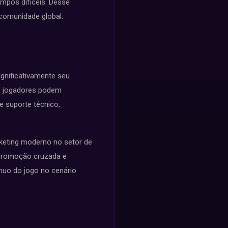
mpos difíceis. Desse
comunidade global.
ignificativamente seu
os jogadores podem
e suporte técnico,
keting moderno no setor de
 promoção cruzada e
nuo do jogo no cenário