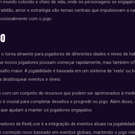
 mundo colorido e cheio de vida, onde os personagens se engajam
ratidão, amor e estratégia são temas centrais que impulsionam a nar
ocionalmente com o jogo.
go
 o torna atraente para jogadores de diferentes idades e níveis de ha
 que novos jogadores possam começar rapidamente, mas também o
fio maior. A jogabilidade é baseada em um sistema de 'reels' ou b
 desbloquear eventos e níveis.
go com um conjunto de recursos que podem ser aprimorados à med
 é crucial para completar desafios e progredir no jogo. Além disso
s que ajudam a manter os jogadores engajados.
dores de ReelLove é a integração de eventos atuais na jogabilida
 conteúdo novo baseado em eventos globais, mantendo o jogo rele