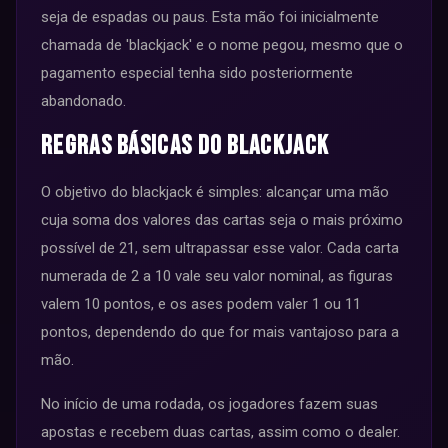
seja de espadas ou paus. Esta mão foi inicialmente
chamada de 'blackjack' e o nome pegou, mesmo que o
pagamento especial tenha sido posteriormente
abandonado.
Regras Básicas do Blackjack
O objetivo do blackjack é simples: alcançar uma mão
cuja soma dos valores das cartas seja o mais próximo
possível de 21, sem ultrapassar esse valor. Cada carta
numerada de 2 a 10 vale seu valor nominal, as figuras
valem 10 pontos, e os ases podem valer 1 ou 11
pontos, dependendo do que for mais vantajoso para a
mão.
No início de uma rodada, os jogadores fazem suas
apostas e recebem duas cartas, assim como o dealer.