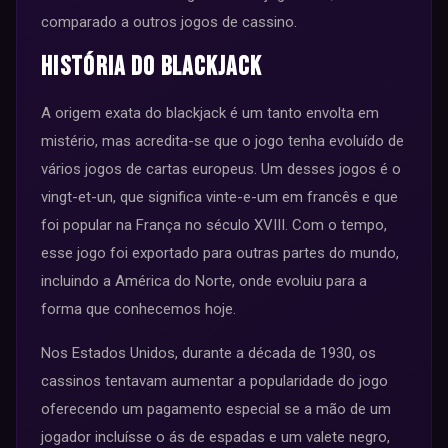
comparado a outros jogos de cassino.
História do Blackjack
A origem exata do blackjack é um tanto envolta em
mistério, mas acredita-se que o jogo tenha evoluído de
vários jogos de cartas europeus. Um desses jogos é o
vingt-et-un, que significa vinte-e-um em francês e que
foi popular na França no século XVIII. Com o tempo,
esse jogo foi exportado para outras partes do mundo,
incluindo a América do Norte, onde evoluiu para a
forma que conhecemos hoje.
Nos Estados Unidos, durante a década de 1930, os
cassinos tentavam aumentar a popularidade do jogo
oferecendo um pagamento especial se a mão de um
jogador incluísse o ás de espadas e um valete negro,