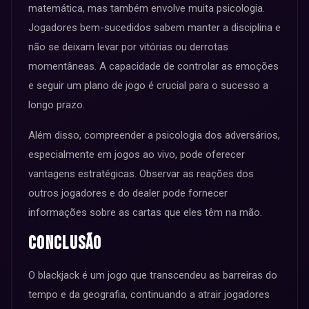
matemática, mas também envolve muita psicologia.
Jogadores bem-sucedidos sabem manter a disciplina e
não se deixam levar por vitórias ou derrotas
momentâneas. A capacidade de controlar as emoções
e seguir um plano de jogo é crucial para o sucesso a
longo prazo.
Além disso, compreender a psicologia dos adversários,
especialmente em jogos ao vivo, pode oferecer
vantagens estratégicas. Observar as reações dos
outros jogadores e do dealer pode fornecer
informações sobre as cartas que eles têm na mão.
Conclusão
O blackjack é um jogo que transcendeu as barreiras do
tempo e da geografia, continuando a atrair jogadores