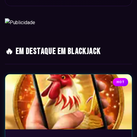
🔥 Em Destaque em Blackjack
HOT