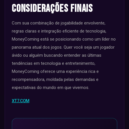
Considerações Finais
Com sua combinação de jogabilidade envolvente,
regras claras e integração eficiente de tecnologia,
MoneyComing está se posicionando como um líder no
panorama atual dos jogos. Quer você seja um jogador
ávido ou alguém buscando entender as últimas
tendências em tecnologia e entretenimento,
MoneyComing oferece uma experiência rica e
recompensadora, moldada pelas demandas e
expectativas do mundo em que vivemos.
XT7.COM