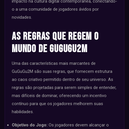
impacto na cultura digital contemporânea, conectando-
o a uma comunidade de jogadores ávidos por
novidades.
As Regras que Regem o
Mundo de GuGuGu2M
Uma das características mais marcantes de
GuGuGu2M são suas regras, que fornecem estrutura
ao caos criativo permitido dentro de seu universo. As
regras são projetadas para serem simples de entender,
mas difíceis de dominar, oferecendo um incentivo
contínuo para que os jogadores melhorem suas
habilidades.
Objetivo do Jogo:
Os jogadores devem alcançar o