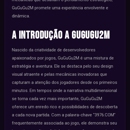
GuGuGu2M promete uma experiência envolvente e
dinâmica.
A Introdução a GuGuGu2M
Nascido da criatividade de desenvolvedores
apaixonados por jogos, GuGuGu2M é uma mistura de
estratégia e aventura. Ele se destaca pelo seu design
visual atraente e pelas mecânicas inovadoras que
capturam a atenção dos jogadores desde os primeiros
minutos. Em tempos onde a narrativa multidimensional
se torna cada vez mais importante, GuGuGu2M
oferece um enredo rico e possibilidades de descoberta
a cada nova partida. Com a palavra-chave "3976.COM"
frequentemente associada ao jogo, ele demonstra seu