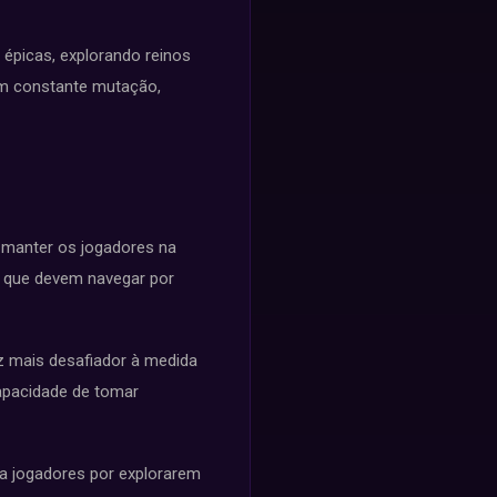
épicas, explorando reinos
em constante mutação,
manter os jogadores na
 que devem navegar por
vez mais desafiador à medida
apacidade de tomar
 jogadores por explorarem