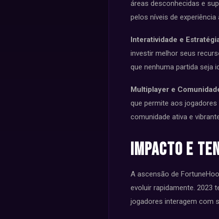
áreas desconhecidas e sup
pelos níveis de experiência
Interatividade e Estratégi
investir melhor seus recur
que nenhuma partida seja id
Multiplayer e Comunidad
que permite aos jogadores
comunidade ativa e vibrant
Impacto e Te
A ascensão de FortuneHook 
evoluir rapidamente. 2023
jogadores interagem com se