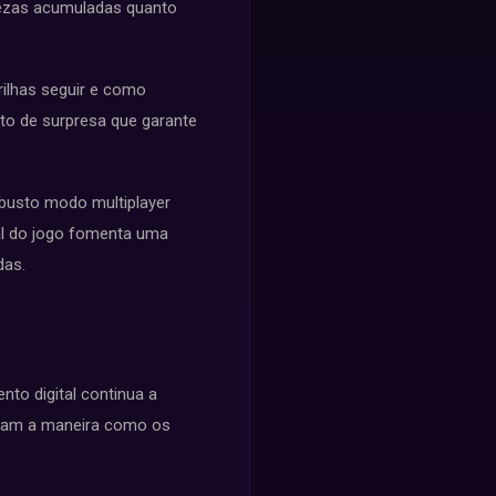
uezas acumuladas quanto
rilhas seguir e como
to de surpresa que garante
obusto modo multiplayer
al do jogo fomenta uma
das.
to digital continua a
ciam a maneira como os