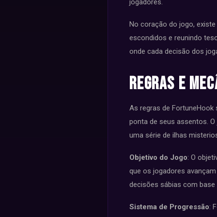
jogadores.
No coração do jogo, existe
escondidos e reunindo tes
onde cada decisão dos joga
Regras e Mec
As regras de FortuneHook 
ponta de seus assentos. O
uma série de ilhas misterio
Objetivo do Jogo
: O objet
que os jogadores avançam 
decisões sábias com base 
Sistema de Progressão
: 