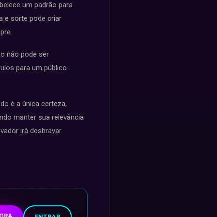
abelece um padrão para
 e sorte pode criar
pre.
go não pode ser
ulos para um público
o é a única certeza,
endo manter sua relevância
vador irá desbravar.
ORA
ENTRAR