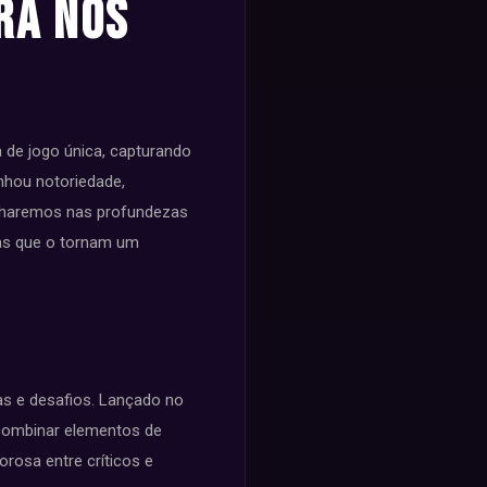
ra nos
de jogo única, capturando
nhou notoriedade,
ulharemos nas profundezas
ras que o tornam um
as e desafios. Lançado no
 combinar elementos de
rosa entre críticos e