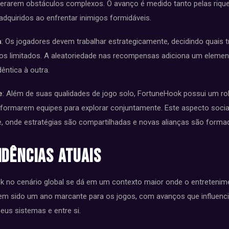
erarem obstáculos complexos. O avanço é medido tanto pelas riq
 adquiridos ao enfrentar inimigos formidáveis.
a
: Os jogadores devem trabalhar estrategicamente, decidindo quais t
sos limitados. A aleatoriedade nas recompensas adiciona um elemen
êntica à outra.
e
: Além de suas qualidades de jogo solo, FortuneHook possui um r
 formarem equipes para explorar conjuntamente. Este aspecto soci
e, onde estratégias são compartilhadas e novas alianças são forma
ndências Atuais
no cenário global se dá em um contexto maior onde o entretenimen
 tem sido um ano marcante para os jogos, com avanços que influen
us sistemas e entre si.