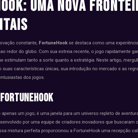
ook: Uma Nova Frontei
itais
ovação constante,
FortuneHook
se destaca como uma experiência 
ao redor do globo. Com sua estreia recente, o jogo rapidamente ga
e estimulam tanto a sorte quanto a estratégia. Neste artigo, merg
 suas características únicas, sua introdução no mercado e as reg
entusiastas dos jogos.
 FortuneHook
apenas um jogo; é uma janela para um universo repleto de aventur
 desenvolvido por uma equipe de criadores inovadores que buscaram
Essa mistura perfeita proporcionou a FortuneHook uma recepção calo